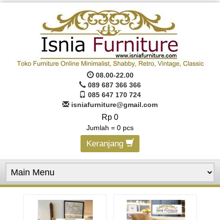
08.00-22.00
089 687 366 366
085 647 170 724
isniafurniture@gmail.com
Rp 0
Jumlah =
0
pcs
Keranjang