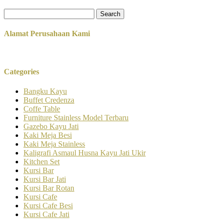
Search
for:
Alamat Perusahaan Kami
Categories
Bangku Kayu
Buffet Credenza
Coffe Table
Furniture Stainless Model Terbaru
Gazebo Kayu Jati
Kaki Meja Besi
Kaki Meja Stainless
Kaligrafi Asmaul Husna Kayu Jati Ukir
Kitchen Set
Kursi Bar
Kursi Bar Jati
Kursi Bar Rotan
Kursi Cafe
Kursi Cafe Besi
Kursi Cafe Jati