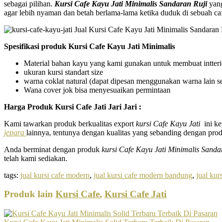
sebagai pilihan.
Kursi Cafe Kayu Jati Minimalis Sandaran Ruji
yan
agar lebih nyaman dan betah berlama-lama ketika duduk di sebuah ca
Spesifikasi produk Kursi Cafe Kayu Jati Minimalis
Material bahan kayu yang kami gunakan untuk membuat intter
ukuran kursi standart size
warna coklat natural (dapat dipesan menggunakan warna lain s
Wana cover jok bisa menyesuaikan permintaan
Harga Produk Kursi Cafe Jati Jari Jari
:
Kami tawarkan produk berkualitas export
kursi Cafe Kayu Jati
ini k
jepara
lainnya, tentunya dengan kualitas yang sebanding dengan pr
Anda berminat dengan produk
kursi Cafe Kayu
Jati Minimalis Sanda
telah kami sediakan.
tags:
jual kursi cafe modern
,
jual kursi cafe modern bandung
,
jual kur
Produk lain
Kursi Cafe
,
Kursi Cafe Jati