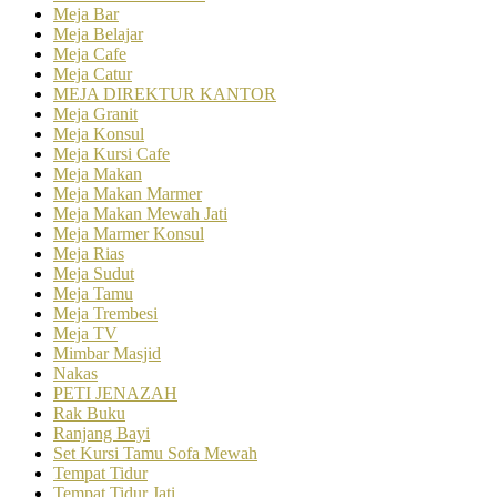
Meja Bar
Meja Belajar
Meja Cafe
Meja Catur
MEJA DIREKTUR KANTOR
Meja Granit
Meja Konsul
Meja Kursi Cafe
Meja Makan
Meja Makan Marmer
Meja Makan Mewah Jati
Meja Marmer Konsul
Meja Rias
Meja Sudut
Meja Tamu
Meja Trembesi
Meja TV
Mimbar Masjid
Nakas
PETI JENAZAH
Rak Buku
Ranjang Bayi
Set Kursi Tamu Sofa Mewah
Tempat Tidur
Tempat Tidur Jati