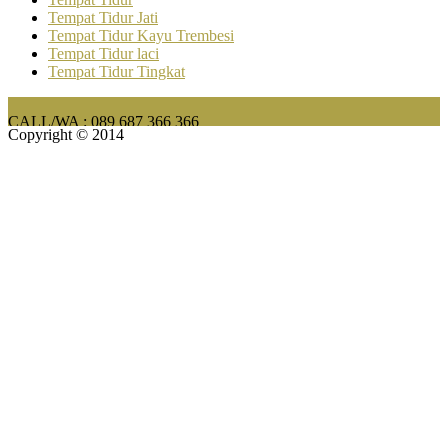
Tempat Tidur Jati
Tempat Tidur Kayu Trembesi
Tempat Tidur laci
Tempat Tidur Tingkat
CALL/WA : 089 687 366 366
Copyright © 2014
FURNITURE BAR & CAFE MINIMALIS MODERN
TERLENGKAP | HARGA MURAH BAHAN KAYU JATI
CALL/WA : 089 687 366 366
CALL/WA : 089 687 366 366