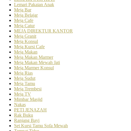
Lemari Pakaian Anak
Meja Bar
Meja Belajar
Meja Cafe
Meja Catur
MEJA DIREKTUR KANTOR
Meja Granit
Meja Konsul
Meja Kursi Cafe
Meja Makan
Meja Makan Marmer
Meja Makan Mewah Jati
Meja Marmer Konsul
Meja Rias
Meja Sudut
Meja Tamu
Meja Trembesi
Meja TV
Mimbar Masjid
Nakas
PETI JENAZAH
Rak Buku
Ranjang Bayi
Set Kursi Tamu Sofa Mewah
Tempat Tidur