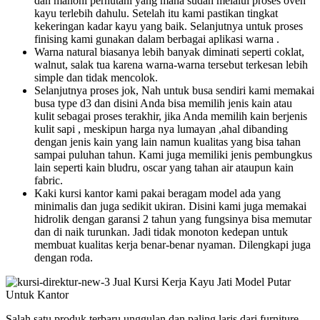
dan mahoni perhutani yang mana sudah melalui proses oven
kayu terlebih dahulu. Setelah itu kami pastikan tingkat
kekeringan kadar kayu yang baik. Selanjutnya untuk proses
finising kami gunakan dalam berbagai aplikasi warna .
Warna natural biasanya lebih banyak diminati seperti coklat,
walnut, salak tua karena warna-warna tersebut terkesan lebih
simple dan tidak mencolok.
Selanjutnya proses jok, Nah untuk busa sendiri kami memakai
busa type d3 dan disini Anda bisa memilih jenis kain atau
kulit sebagai proses terakhir, jika Anda memilih kain berjenis
kulit sapi , meskipun harga nya lumayan ,ahal dibanding
dengan jenis kain yang lain namun kualitas yang bisa tahan
sampai puluhan tahun. Kami juga memiliki jenis pembungkus
lain seperti kain bludru, oscar yang tahan air ataupun kain
fabric.
Kaki kursi kantor kami pakai beragam model ada yang
minimalis dan juga sedikit ukiran. Disini kami juga memakai
hidrolik dengan garansi 2 tahun yang fungsinya bisa memutar
dan di naik turunkan. Jadi tidak monoton kedepan untuk
membuat kualitas kerja benar-benar nyaman. Dilengkapi juga
dengan roda.
Salah satu produk terbaru unggulan dan paling laris dari furniture