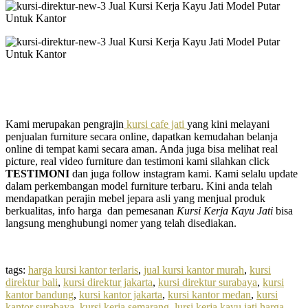
Kami merupakan pengrajin
kursi cafe jati
yang kini melayani
penjualan furniture secara online, dapatkan kemudahan belanja
online di tempat kami secara aman. Anda juga bisa melihat real
picture, real video furniture dan testimoni kami silahkan click
TESTIMONI
dan juga follow instagram kami. Kami selalu update
dalam perkembangan model furniture terbaru. Kini anda telah
mendapatkan perajin mebel jepara asli yang menjual produk
berkualitas, info harga dan pemesanan
Kursi Kerja Kayu Jati
bisa
langsung menghubungi nomer yang telah disediakan.
tags:
harga kursi kantor terlaris
,
jual kursi kantor murah
,
kursi
direktur bali
,
kursi direktur jakarta
,
kursi direktur surabaya
,
kursi
kantor bandung
,
kursi kantor jakarta
,
kursi kantor medan
,
kursi
kantor surabaya
,
kursi kerja semarang
,
lursi kerja kayu jati harga