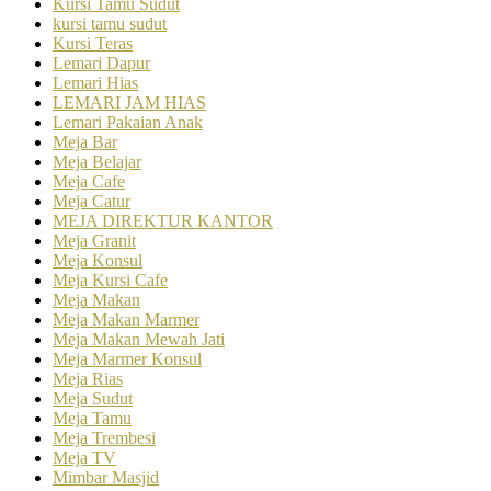
Kursi Tamu Sudut
kursi tamu sudut
Kursi Teras
Lemari Dapur
Lemari Hias
LEMARI JAM HIAS
Lemari Pakaian Anak
Meja Bar
Meja Belajar
Meja Cafe
Meja Catur
MEJA DIREKTUR KANTOR
Meja Granit
Meja Konsul
Meja Kursi Cafe
Meja Makan
Meja Makan Marmer
Meja Makan Mewah Jati
Meja Marmer Konsul
Meja Rias
Meja Sudut
Meja Tamu
Meja Trembesi
Meja TV
Mimbar Masjid