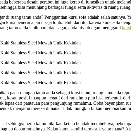
a beberapa desain perabot ini juga kerap di fungsikan untuk melengka
 sehingga bisa menunjang berbagai fungsi serta aktivitas di ruang ruang 
ar di ruang tamu anda? Penggantian kursi sofa adalah salah satunya. Y
 kursi penerima tamu saja lohh..lebih dari itu, karena kursi sofa denga
ruang tamu anda lebih baru dan segar, anda bisa dengan mengganti
kurs
patkan pada ruangan tamu anda sebagai kursi tamu, ruang tamu ada repre
anmu, kesan positif maupun negatif dari rumahmu pun bisa terbentuk da
n tak lepas dari pantauan para pengunjung rumahmu. Coba bayangkan ru
hendak menjamu mereka dimana. Tidak mungkin bukan membiarkan mer
sial sehingga perlu kamu pikirkan ketika hendak membelinya, beberap
ang bagian depan rumahnya. Kalau kamu sendiri termasuk yang mana? A