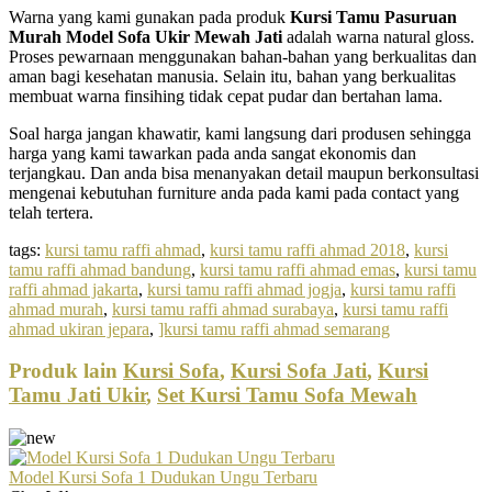
Warna yang kami gunakan pada produk
Kursi Tamu Pasuruan
Murah Model Sofa Ukir Mewah Jati
adalah warna natural gloss.
Proses pewarnaan menggunakan bahan-bahan yang berkualitas dan
aman bagi kesehatan manusia. Selain itu, bahan yang berkualitas
membuat warna finsihing tidak cepat pudar dan bertahan lama.
Soal harga jangan khawatir, kami langsung dari produsen sehingga
harga yang kami tawarkan pada anda sangat ekonomis dan
terjangkau. Dan anda bisa menanyakan detail maupun berkonsultasi
mengenai kebutuhan furniture anda pada kami pada contact yang
telah tertera.
tags:
kursi tamu raffi ahmad
,
kursi tamu raffi ahmad 2018
,
kursi
tamu raffi ahmad bandung
,
kursi tamu raffi ahmad emas
,
kursi tamu
raffi ahmad jakarta
,
kursi tamu raffi ahmad jogja
,
kursi tamu raffi
ahmad murah
,
kursi tamu raffi ahmad surabaya
,
kursi tamu raffi
ahmad ukiran jepara
,
]kursi tamu raffi ahmad semarang
Produk lain
Kursi Sofa
,
Kursi Sofa Jati
,
Kursi
Tamu Jati Ukir
,
Set Kursi Tamu Sofa Mewah
Model Kursi Sofa 1 Dudukan Ungu Terbaru