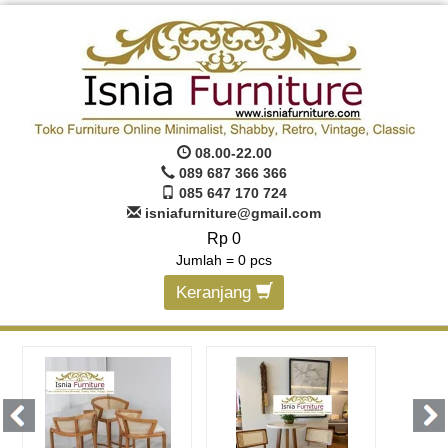
08.00-22.00
089 687 366 366
085 647 170 724
isniafurniture@gmail.com
Rp 0
Jumlah =
0
pcs
Keranjang