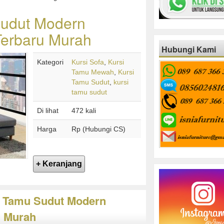
Sudut Modern
Terbaru Murah
Hubungi Kami
Kategori
Kursi Sofa
,
Kursi
Tamu Mewah
,
Kursi
Tamu Sudut
,
kursi
tamu sudut
Di lihat
472 kali
Harga
Rp (Hubungi CS)
si Tamu Sudut Modern
u Murah