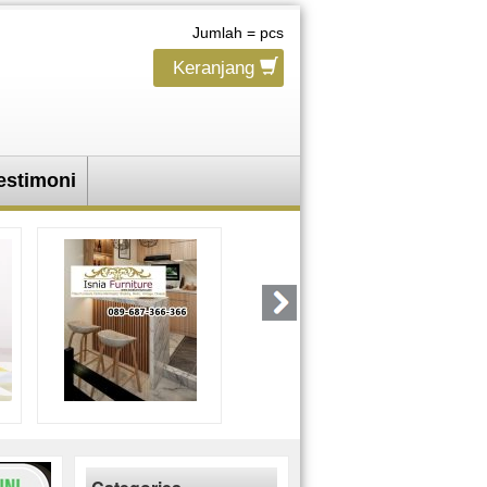
Jumlah =
pcs
Keranjang
estimoni