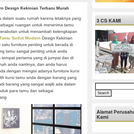
rn Design Kekinian Terbaru Murah
 dalam suatu rumah karena letaknya yang
3 CS KAMI
sebagai ruangan untuk menerima tamu.
perabotan untuk menambah kelengkapan
 Tamu Sudut Modern
Design Kekinian
atu furniture penting untuk berada di
g tamu sangat penting untuk anda
 tempat pertama yang di jumpai dan di
mah anda nantinya, dan anda harus
a dengan mengisi adanya furniture kursi
lih kursi tamu anda dengan barang yang
adi barang yang sangat wajib ada dalam
Search
for:
uduk para tamu dan sebagai
ang.
Alamat Perusah
Kami