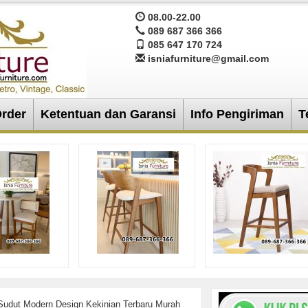
08.00-22.00
089 687 366 366
085 647 170 724
isniafurniture@gmail.com
Order
Ketentuan dan Garansi
Info Pengiriman
T
Sudut Modern Design Kekinian Terbaru Murah