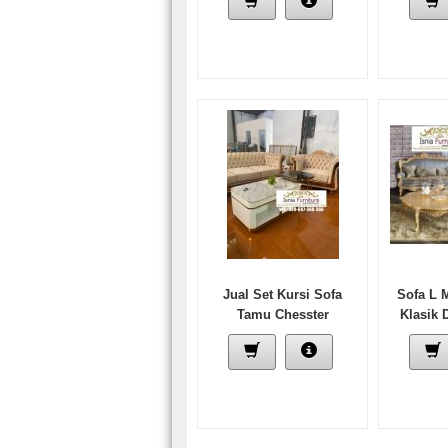
Jual Set Kursi Sofa
Sofa L 
Tamu Chesster
Klasik 
Kombinasi Stainless
T
Stell Gold Mengkilap