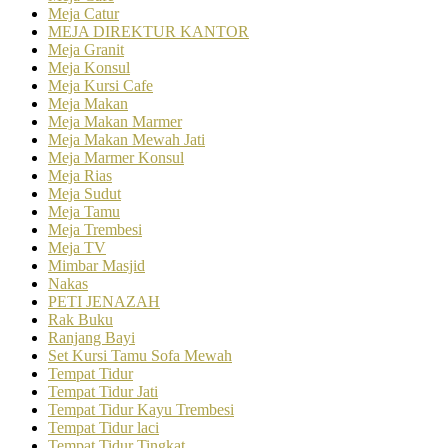
Meja Catur
MEJA DIREKTUR KANTOR
Meja Granit
Meja Konsul
Meja Kursi Cafe
Meja Makan
Meja Makan Marmer
Meja Makan Mewah Jati
Meja Marmer Konsul
Meja Rias
Meja Sudut
Meja Tamu
Meja Trembesi
Meja TV
Mimbar Masjid
Nakas
PETI JENAZAH
Rak Buku
Ranjang Bayi
Set Kursi Tamu Sofa Mewah
Tempat Tidur
Tempat Tidur Jati
Tempat Tidur Kayu Trembesi
Tempat Tidur laci
Tempat Tidur Tingkat