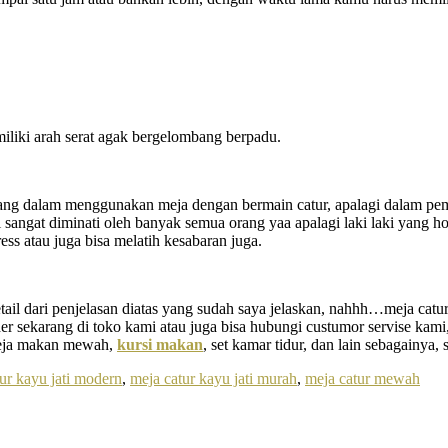
miliki arah serat agak bergelombang berpadu.
ng dalam menggunakan meja dengan bermain catur, apalagi dalam pembua
 ini sangat diminati oleh banyak semua orang yaa apalagi laki laki yang
ess atau juga bisa melatih kesabaran juga.
tail dari penjelasan diatas yang sudah saya jelaskan, nahhh…meja catur y
order sekarang di toko kami atau juga bisa hubungi custumor servise ka
i meja makan mewah,
kursi makan
, set kamar tidur, dan lain sebagainya, 
ur kayu jati modern
,
meja catur kayu jati murah
,
meja catur mewah