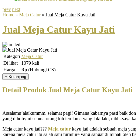
prev
next
Home
»
Meja Catur
» Jual Meja Catur Kayu Jati
Jual Meja Catur Kayu Jati
Kategori
Meja Catur
Di lihat
1079 kali
Harga
Rp (Hubungi CS)
Detail Produk Jual Meja Catur Kayu Jati
Assalamu’alaikummm..selamat pagi! Gimana kabarnya pasti baik dong y
yang d hoby ni semua orang loh terutama yang laki laki, nihh..saya kas
Meja catur kayu jati???
Meja catur
kayu jati adalah sebuah meja yang 
karena meja catur itu salah satu furniture yang sangat di minati o