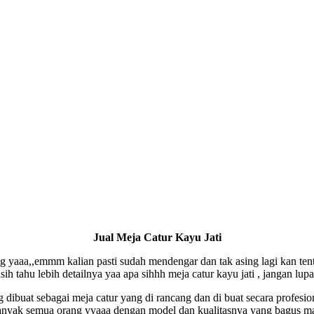
Jual Meja Catur Kayu Jati
aaa,,emmm kalian pasti sudah mendengar dan tak asing lagi kan tentan
ih tahu lebih detailnya yaa apa sihhh meja catur kayu jati , jangan lupa
dibuat sebagai meja catur yang di rancang dan di buat secara profesiona
leh banyak semua orang yyaaa dengan model dan kualitasnya yang bagu