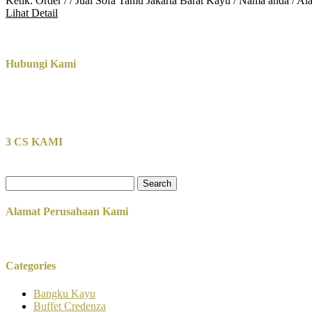
Ketik: Order / / Jual Sofa Tamu Jakarta Barat Kayu / Nama anda / A
Lihat Detail
Hubungi Kami
3 CS KAMI
Search
for:
Alamat Perusahaan Kami
Categories
Bangku Kayu
Buffet Credenza