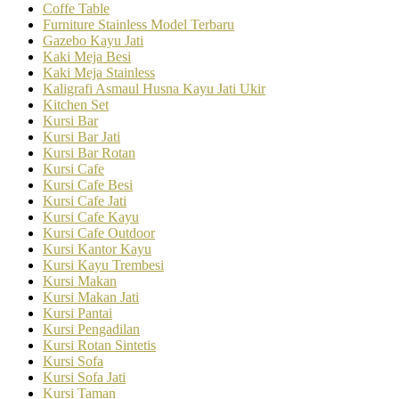
Coffe Table
Furniture Stainless Model Terbaru
Gazebo Kayu Jati
Kaki Meja Besi
Kaki Meja Stainless
Kaligrafi Asmaul Husna Kayu Jati Ukir
Kitchen Set
Kursi Bar
Kursi Bar Jati
Kursi Bar Rotan
Kursi Cafe
Kursi Cafe Besi
Kursi Cafe Jati
Kursi Cafe Kayu
Kursi Cafe Outdoor
Kursi Kantor Kayu
Kursi Kayu Trembesi
Kursi Makan
Kursi Makan Jati
Kursi Pantai
Kursi Pengadilan
Kursi Rotan Sintetis
Kursi Sofa
Kursi Sofa Jati
Kursi Taman