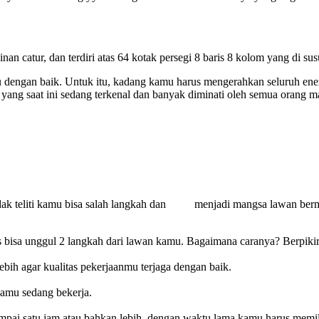
an catur, dan terdiri atas 64 kotak persegi 8 baris 8 kolom yang di su
mu dengan baik. Untuk itu, kadang kamu harus mengerahkan seluruh en
ng saat ini sedang terkenal dan banyak diminati oleh semua orang mari
ka tidak teliti kamu bisa salah langkah dan menjadi mangsa lawan be
isa unggul 2 langkah dari lawan kamu. Bagaimana caranya? Berpikir 
bih agar kualitas pekerjaanmu terjaga dengan baik.
 kamu sedang bekerja.
mpai satu jam atau bahkan lebih, dengan waktu lama kamu harus memili