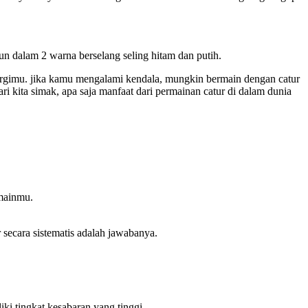
sun dalam 2 warna berselang seling hitam dan putih.
ergimu. jika kamu mengalami kendala, mungkin bermain dengan catur
 kita simak, apa saja manfaat dari permainan catur di dalam dunia
rmainmu.
secara sistematis adalah jawabanya.
ki tingkat kesabaran yang tinggi.