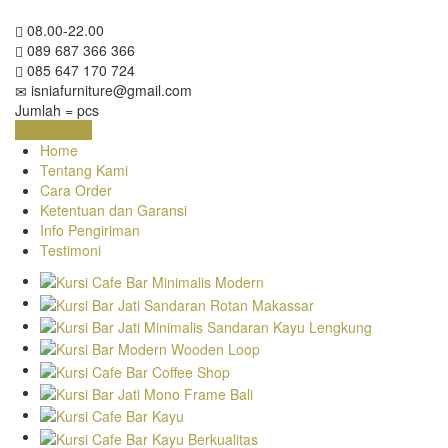
08.00-22.00
089 687 366 366
085 647 170 724
isniafurniture@gmail.com
Jumlah =
pcs
Keranjang
Home
Tentang Kami
Cara Order
Ketentuan dan Garansi
Info Pengiriman
Testimoni