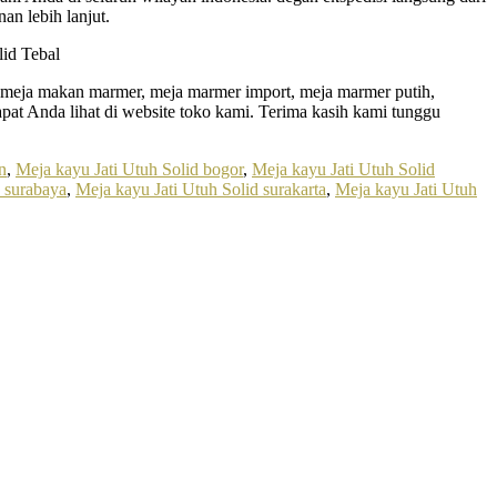
n lebih lanjut.
ss, meja makan marmer, meja marmer import, meja marmer putih,
pat Anda lihat di website toko kami. Terima kasih kami tunggu
n
,
Meja kayu Jati Utuh Solid bogor
,
Meja kayu Jati Utuh Solid
d surabaya
,
Meja kayu Jati Utuh Solid surakarta
,
Meja kayu Jati Utuh