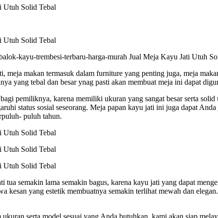
jati, meja makan termasuk dalam furniture yang penting juga, meja m
annya yang tebal dan besar ynag pasti akan membuat meja ini dapat di
agi pemiliknya, karena memiliki ukuran yang sangat besar serta solid 
 status sosial seseorang. Meja papan kayu jati ini juga dapat Anda 
rpuluh- puluh tahun.
a jati tua semakin lama semakin bagus, karena kayu jati yang dapat m
a kesan yang estetik membuatnya semakin terlihat mewah dan elegan.
 ukuran serta model sesuai yang Anda butuhkan, kami akan siap melaya