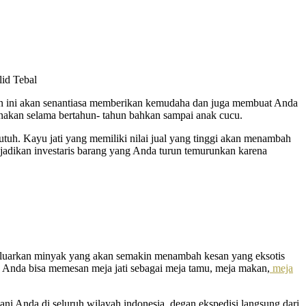
akan ini akan senantiasa memberikan kemudaha dan juga membuat Anda
gunakan selama bertahun- tahun bahkan sampai anak cucu.
utuh. Kayu jati yang memiliki nilai jual yang tinggi akan menambah
jadikan investaris barang yang Anda turun temurunkan karena
engeluarkan minyak yang akan semakin menambah kesan yang eksotis
 Anda bisa memesan meja jati sebagai meja tamu, meja makan,
meja
ni Anda di seluruh wilayah indonesia. degan ekspedisi langsung dari