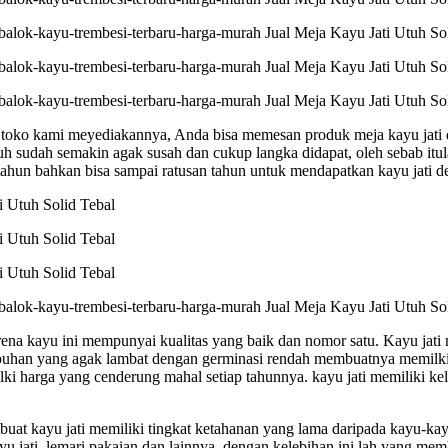
i toko kami meyediakannya, Anda bisa memesan produk meja kayu jati 
tuh sudah semakin agak susah dan cukup langka didapat, oleh sebab it
tahun bahkan bisa sampai ratusan tahun untuk mendapatkan kayu jati d
na kayu ini mempunyai kualitas yang baik dan nomor satu. Kayu jati m
buhan yang agak lambat dengan germinasi rendah membuatnya memilki
milki harga yang cenderung mahal setiap tahunnya. kayu jati memiliki 
mbuat kayu jati memiliki tingkat ketahanan yang lama daripada kayu-ka
kayu jati, lemari pakaian dan lainnya. dengan kelebihan ini lah yang m