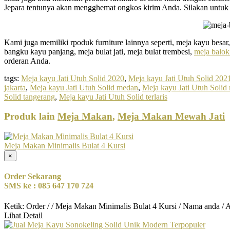
Jepara tentunya akan mengghemat ongkos kirim Anda. Silakan untuk 
Kami juga memiliki rpoduk furniture lainnya seperti, meja kayu besar
bangku kayu panjang, meja bulat jati, meja bulat trembesi,
meja balok
orderan Anda.
tags:
Meja kayu Jati Utuh Solid 2020
,
Meja kayu Jati Utuh Solid 202
jakarta
,
Meja kayu Jati Utuh Solid medan
,
Meja kayu Jati Utuh Solid
Solid tangerang
,
Meja kayu Jati Utuh Solid terlaris
Produk lain
Meja Makan
,
Meja Makan Mewah Jati
Meja Makan Minimalis Bulat 4 Kursi
×
Order Sekarang
SMS ke : 085 647 170 724
Ketik: Order / / Meja Makan Minimalis Bulat 4 Kursi / Nama anda / 
Lihat Detail