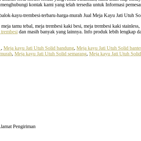
menghubungi kontak kami yang telah tersedia untuk Informasi pemesana
, meja tamu tebal, meja trembesi kaki besi, meja trembesi kaki stainle
 trembesi
dan masih banyak yang lainnya. Info produk lebih lengkap da
1
,
Meja kayu Jati Utuh Solid bandung
,
Meja kayu Jati Utuh Solid bante
 murah
,
Meja kayu Jati Utuh Solid semarang
,
Meja kayu Jati Utuh Soli
Alamat Pengiriman