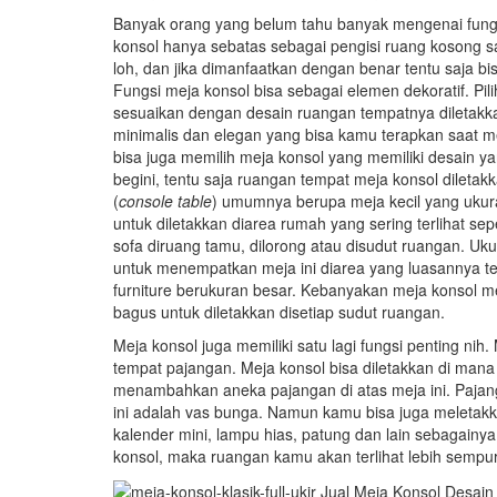
Banyak orang yang belum tahu banyak mengenai fun
konsol hanya sebatas sebagai pengisi ruang kosong sa
loh, dan jika dimanfaatkan dengan benar tentu saja bis
Fungsi meja konsol bisa sebagai elemen dekoratif. Pi
sesuaikan dengan desain ruangan tempatnya diletak
minimalis dan elegan yang bisa kamu terapkan saat 
bisa juga memilih meja konsol yang memiliki desain y
begini, tentu saja ruangan tempat meja konsol diletakk
(
console table
) umumnya berupa meja kecil yang ukura
untuk diletakkan diarea rumah yang sering terlihat se
sofa diruang tamu, dilorong atau disudut ruangan. U
untuk menempatkan meja ini diarea yang luasannya te
furniture berukuran besar. Kebanyakan meja konsol m
bagus untuk diletakkan disetiap sudut ruangan.
Meja konsol juga memiliki satu lagi fungsi penting nih
tempat pajangan. Meja konsol bisa diletakkan di mana
menambahkan aneka pajangan di atas meja ini. Pajan
ini adalah vas bunga. Namun kamu bisa juga meletakka
kalender mini, lampu hias, patung dan lain sebagai
konsol, maka ruangan kamu akan terlihat lebih sempu