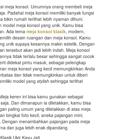
gsi meja konsol. Umumnya orang membeli meja
ja. Padahal meja konsol memiliki banyak fungsi
a bikin rumah terlihat lebih nyaman dihuni.
lih model meja konsol yang unik. Kamu bisa
kan. Ada tema
meja konsol klasik
, modern,
memilih desain ruangan dan meja konsol. Kamu
ang unik supaya kesannya makin estetik. Dengan
an tersebut akan jadi lebih indah. Meja konsol
nnya tidak terlalu besar sehingga sangat cocok
perti didekat pintu masuk, sebagai pelengkap
kuran meja konsol yang kecil memungkinkan Anda
rbatas dan tidak memungkinkan untuk diberi
emiliki model yang
stylish
sehingga terlihat
. Meja keren ini bisa kamu gunakan sebagai
 saja. Dan dimanapun ia diletakkan, kamu bisa
gan paling umum yang diletakkan di atas meja
n bingkai foto kecil, aneka pajangan mini,
nya. Dengan menambahkan pajangan pada meja
rna dan juga lebih enak dipandang.