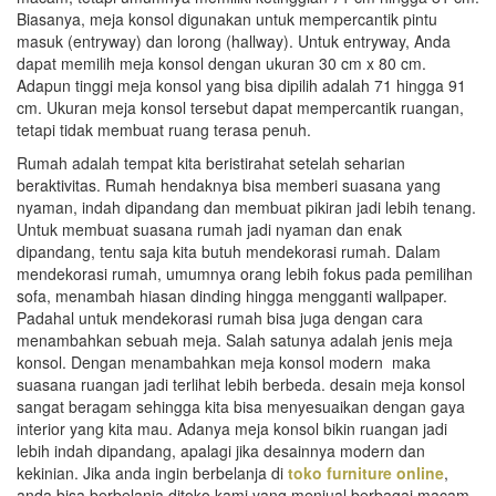
Biasanya, meja konsol digunakan untuk mempercantik pintu
masuk (entryway) dan lorong (hallway). Untuk entryway, Anda
dapat memilih meja konsol dengan ukuran 30 cm x 80 cm.
Adapun tinggi meja konsol yang bisa dipilih adalah 71 hingga 91
cm. Ukuran meja konsol tersebut dapat mempercantik ruangan,
tetapi tidak membuat ruang terasa penuh.
Rumah adalah tempat kita beristirahat setelah seharian
beraktivitas. Rumah hendaknya bisa memberi suasana yang
nyaman, indah dipandang dan membuat pikiran jadi lebih tenang.
Untuk membuat suasana rumah jadi nyaman dan enak
dipandang, tentu saja kita butuh mendekorasi rumah. Dalam
mendekorasi rumah, umumnya orang lebih fokus pada pemilihan
sofa, menambah hiasan dinding hingga mengganti wallpaper.
Padahal untuk mendekorasi rumah bisa juga dengan cara
menambahkan sebuah meja. Salah satunya adalah jenis meja
konsol. Dengan menambahkan meja konsol modern maka
suasana ruangan jadi terlihat lebih berbeda. desain meja konsol
sangat beragam sehingga kita bisa menyesuaikan dengan gaya
interior yang kita mau. Adanya meja konsol bikin ruangan jadi
lebih indah dipandang, apalagi jika desainnya modern dan
kekinian. Jika anda ingin berbelanja di
toko furniture online
,
anda bisa berbelanja ditoko kami yang menjual berbagai macam