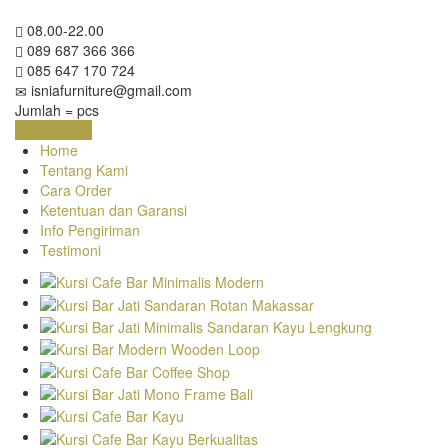
08.00-22.00
089 687 366 366
085 647 170 724
isniafurniture@gmail.com
Jumlah =
pcs
Keranjang
Home
Tentang Kami
Cara Order
Ketentuan dan Garansi
Info Pengiriman
Testimoni