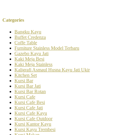
Categories
Bangku Kayu
Buffet Credenza
Coffe Table
Furniture Stainless Model Terbaru
Gazebo Kayu Jati
Kaki Meja Besi
Kaki Meja Stainless
Kaligrafi Asmaul Husna Kayu Jati Ukir
Kitchen Set
Kursi Bar
Kursi Bar Jati
Kursi Bar Rotan
Kursi Cafe
Kursi Cafe Besi
Kursi Cafe Jati
Kursi Cafe Kayu
Kursi Cafe Outdoor
Kursi Kantor Kayu
Kursi Kayu Trembesi
Kursi Makan