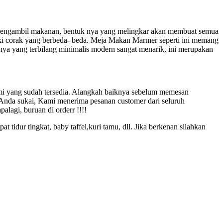
m mengambil makanan, bentuk nya yang melingkar akan membuat semua
iki corak yang berbeda- beda. Meja Makan Marmer seperti ini memang
nnya yang terbilang minimalis modern sangat menarik, ini merupakan
mi yang sudah tersedia. Alangkah baiknya sebelum memesan
Anda sukai, Kami menerima pesanan customer dari seluruh
alagi, buruan di orderr !!!!
t tidur tingkat, baby taffel,kuri tamu, dll. Jika berkenan silahkan