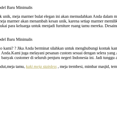
ntuk unik, meja marmer bulat elegan ini akan memudahkan Anda dala
am meja marmer akan menambah kesan unik, karena setiap marmer memil
isukai para keluarga untuk menjadi furniture ruang tamu mereka. Desai
o kami? ? Jika Anda berminat silahkan untuk menghubungi kontak ka
 Anda.Kami juga melayani pesanan custom sesuai dengan selera yang 
banyak customer di seluruh penjuru negeri Indonesia ini. Jadi tunggu ap
sudut,meja tamu,
kaki meja stainless
, meja trembesi, mimbar masjid, tempa