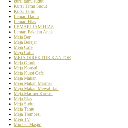
kursi tamu sudut
Kursi Tamu Sudut
Kursi Teras
Lemari Dapur
Lemari Hias
LEMARI JAM HIAS
Lemari Pakaian Anak
Meja Bar
Meja Belajar
Meja Cafe
Meja Catur
MEJA DIREKTUR KANTOR
Meja Granit
Meja Konsul
Meja Kursi Cafe
Meja Makan
Meja Makan Marmer
Meja Makan Mewah Jati
Meja Marmer Konsul
Meja Rias
Meja Sudut
Meja Tamu
Meja Trembesi
Meja TV
Mimbar Masjid