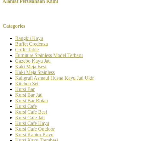
Alamat Perusahaan Kami
Categories
Bangku Kayu
Buffet Credenza
Coffe Table
Furniture Stainless Model Terbaru
Gazebo Kayu Jati
Kaki Meja Besi
Kaki Meja Stainless
Kaligrafi Asmaul Husna Kayu Jati Ukir
Kitchen Set
Kursi Bar
Kursi Bar Jati
Kursi Bar Rotan
Kursi Cafe
Kursi Cafe Besi
Kursi Cafe Jati
Kursi Cafe Kayu
Kursi Cafe Outdoor
Kursi Kantor Kayu
Kursi Kayu Trembesi