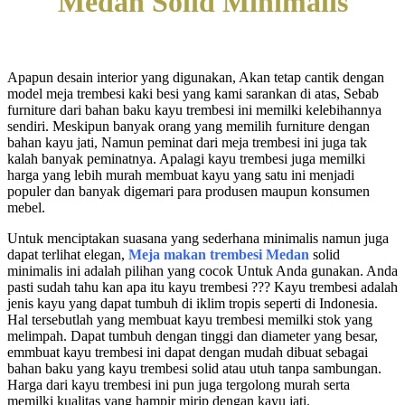
Medan Solid Minimalis
Apapun desain interior yang digunakan, Akan tetap cantik dengan
model meja trembesi kaki besi yang kami sarankan di atas, Sebab
furniture dari bahan baku kayu trembesi ini memilki kelebihannya
sendiri. Meskipun banyak orang yang memilih furniture dengan
bahan kayu jati, Namun peminat dari meja trembesi ini juga tak
kalah banyak peminatnya. Apalagi kayu trembesi juga memilki
harga yang lebih murah membuat kayu yang satu ini menjadi
populer dan banyak digemari para produsen maupun konsumen
mebel.
Untuk menciptakan suasana yang sederhana minimalis namun juga
dapat terlihat elegan,
Meja makan trembesi Medan
solid
minimalis ini adalah pilihan yang cocok Untuk Anda gunakan. Anda
pasti sudah tahu kan apa itu kayu trembesi ??? Kayu trembesi adalah
jenis kayu yang dapat tumbuh di iklim tropis seperti di Indonesia.
Hal tersebutlah yang membuat kayu trembesi memilki stok yang
melimpah. Dapat tumbuh dengan tinggi dan diameter yang besar,
emmbuat kayu trembesi ini dapat dengan mudah dibuat sebagai
bahan baku yang kayu trembesi solid atau utuh tanpa sambungan.
Harga dari kayu trembesi ini pun juga tergolong murah serta
memilki kualitas yang hampir mirip dengan kayu jati.