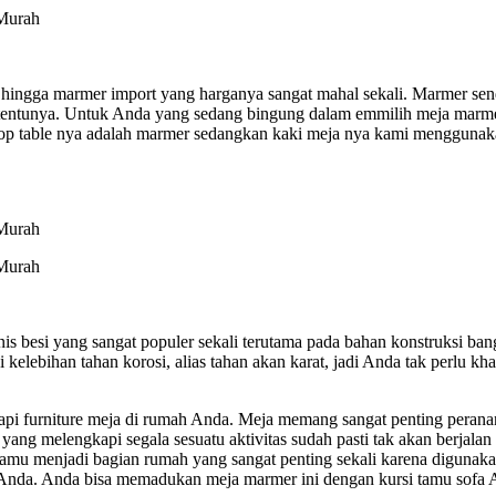
am, hingga marmer import yang harganya sangat mahal sekali. Marmer 
ik tentunya. Untuk Anda yang sedang bingung dalam emmilih meja mar
u top table nya adalah marmer sedangkan kaki meja nya kami menggunak
enis besi yang sangat populer sekali terutama pada bahan konstruksi b
i kelebihan tahan korosi, alias tahan akan karat, jadi Anda tak perlu 
kapi furniture meja di rumah Anda. Meja memang sangat penting perana
ang melengkapi segala sesuatu aktivitas sudah pasti tak akan berjalan
mu menjadi bagian rumah yang sangat penting sekali karena digunak
 Anda. Anda bisa memadukan meja marmer ini dengan kursi tamu sofa 