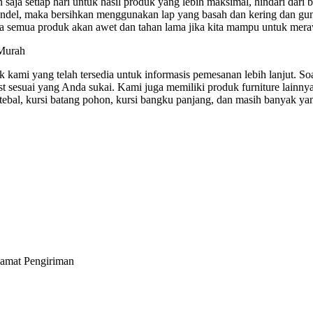
 saja setiap hari untuk hasil produk yang lebih maksimal, hindari da
el, maka bersihkan menggunakan lap yang basah dan kering dan gunaka
a semua produk akan awet dan tahan lama jika kita mampu untuk mera
ami yang telah tersedia untuk informasis pemesanan lebih lanjut. Soa
suai yang Anda sukai. Kami juga memiliki produk furniture lainnya se
u tebal, kursi batang pohon, kursi bangku panjang, dan masih banyak yan
lamat Pengiriman