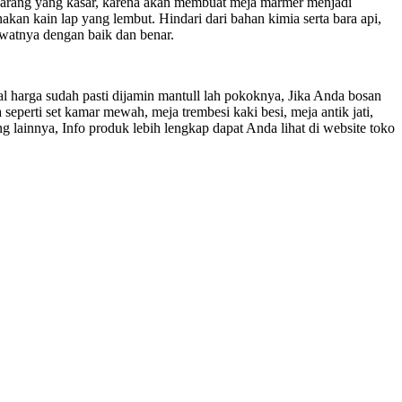
ri barang yang kasar, karena akan membuat meja marmer menjadi
n kain lap yang lembut. Hindari dari bahan kimia serta bara api,
watnya dengan baik dan benar.
l harga sudah pasti dijamin mantull lah pokoknya, Jika Anda bosan
perti set kamar mewah, meja trembesi kaki besi, meja antik jati,
g lainnya, Info produk lebih lengkap dapat Anda lihat di website toko