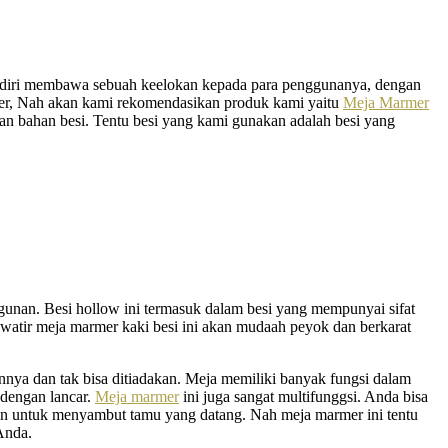
sendiri membawa sebuah keelokan kepada para penggunanya, dengan
mer, Nah akan kami rekomendasikan produk kami yaitu
Meja Marmer
an bahan besi. Tentu besi yang kami gunakan adalah besi yang
angunan. Besi hollow ini termasuk dalam besi yang mempunyai sifat
khawatir meja marmer kaki besi ini akan mudaah peyok dan berkarat
nnya dan tak bisa ditiadakan. Meja memiliki banyak fungsi dalam
 dengan lancar.
Meja marmer
ini juga sangat multifunggsi. Anda bisa
an untuk menyambut tamu yang datang. Nah meja marmer ini tentu
Anda.