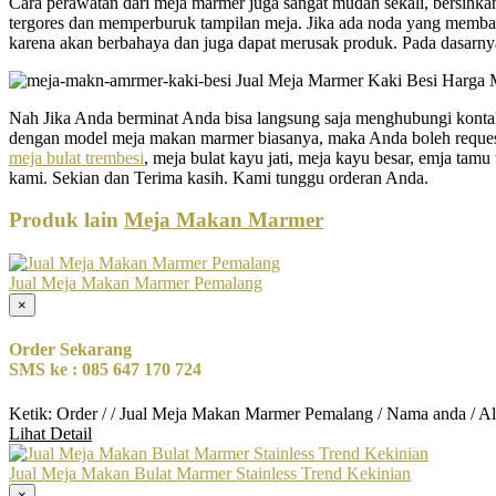
Cara perawatan dari meja marmer juga sangat mudah sekali, bersihkan
tergores dan memperburuk tampilan meja. Jika ada noda yang memband
karena akan berbahaya dan juga dapat merusak produk. Pada dasarny
Nah Jika Anda berminat Anda bisa langsung saja menghubungi kontak k
dengan model meja makan marmer biasanya, maka Anda boleh request se
meja bulat trembesi
, meja bulat kayu jati, meja kayu besar, emja tam
kami. Sekian dan Terima kasih. Kami tunggu orderan Anda.
Produk lain
Meja Makan Marmer
Jual Meja Makan Marmer Pemalang
×
Order Sekarang
SMS ke : 085 647 170 724
Ketik: Order / / Jual Meja Makan Marmer Pemalang / Nama anda / A
Lihat Detail
Jual Meja Makan Bulat Marmer Stainless Trend Kekinian
×