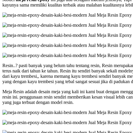
kayunya sama memiliki kualitas terbaik atau malahan kualitasnya lebi
Resin..? pasti banyak yang belum tahu tentang resin, Resin merupak
terus naik dari tahun ke tahun. Resin itu sendiri banyak sekali mod
dari kayu trembesi,, karena memang kayu trembesi sendiri banyak me
yang dengan kayu trembesi yang tebal sangat sesuai jika di padukan d
Meja Resin adalah desain meja yang kali ini kami buat dengan mengg
resin ini. penggunaan resin sendiri memberikan kesan visual lebih can
yang juga terbuat dengan model resin.