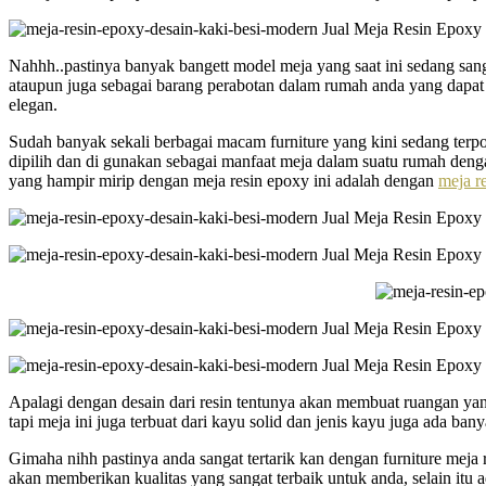
Nahhh..pastinya banyak bangett model meja yang saat ini sedang sang
ataupun juga sebagai barang perabotan dalam rumah anda yang dapat
elegan.
Sudah banyak sekali berbagai macam furniture yang kini sedang terp
dipilih dan di gunakan sebagai manfaat meja dalam suatu rumah deng
yang hampir mirip dengan meja resin epoxy ini adalah dengan
meja r
Apalagi dengan desain dari resin tentunya akan membuat ruangan yang
tapi meja ini juga terbuat dari kayu solid dan jenis kayu juga ada bany
Gimaha nihh pastinya anda sangat tertarik kan dengan furniture meja 
akan memberikan kualitas yang sangat terbaik untuk anda, selain itu