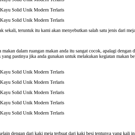
k sekali, teruntuk itu kami akan menyebutkan salah satu jenis dari meja 
a makan dalam ruangan makan anda itu sangat cocok, apalagi dengan d
as yang pastinya jika anda gunakan untuk melakukan kegiatan makan be
lain dengan dari kaki meja terbuat dari kaki besi tentunya yang kali i