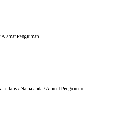
/ Alamat Pengiriman
 Terlaris / Nama anda / Alamat Pengiriman