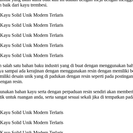
h baik dari kayu trembesi.
an salah satu bahan baku industri yang di buat dengan menggunakan ba
elnya sampai ada kerajinan dengan menggunakan resin dengan memiliki b
miliki desain unik yang di padukan dengan resin seperti pada posting
engan resin.
unakan bahan kayu serta dengan perpaduan resin sendiri akan memberik
tik untuk ruangan anda, serta sangat sesuai sekali jika di tempatkan p