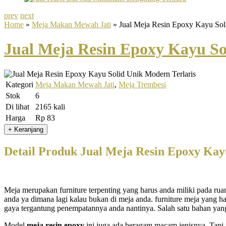
prev
next
Home
»
Meja Makan Mewah Jati
» Jual Meja Resin Epoxy Kayu Soli
Jual Meja Resin Epoxy Kayu So
Kategori
Meja Makan Mewah Jati
,
Meja Trembesi
Stok
6
Di lihat
2165 kali
Harga
Rp 83
Detail Produk Jual Meja Resin Epoxy Kay
Meja merupakan furniture terpenting yang harus anda miliki pada ru
anda ya dimana lagi kalau bukan di meja anda. furniture meja yang h
gaya tergantung penempatannya anda nantinya. Salah satu bahan yang 
Model
meja resin epoxy
ini juga ada beragam macam jenisnya, Tapi