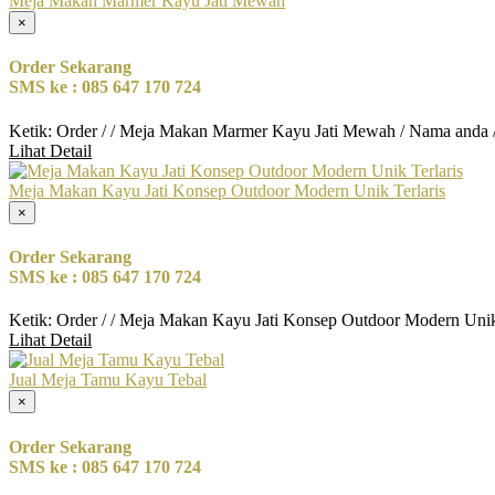
Meja Makan Marmer Kayu Jati Mewah
×
Order Sekarang
SMS ke : 085 647 170 724
Ketik: Order / / Meja Makan Marmer Kayu Jati Mewah / Nama anda 
Lihat Detail
Meja Makan Kayu Jati Konsep Outdoor Modern Unik Terlaris
×
Order Sekarang
SMS ke : 085 647 170 724
Ketik: Order / / Meja Makan Kayu Jati Konsep Outdoor Modern Unik
Lihat Detail
Jual Meja Tamu Kayu Tebal
×
Order Sekarang
SMS ke : 085 647 170 724