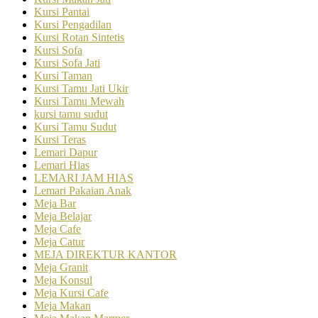
Kursi Pantai
Kursi Pengadilan
Kursi Rotan Sintetis
Kursi Sofa
Kursi Sofa Jati
Kursi Taman
Kursi Tamu Jati Ukir
Kursi Tamu Mewah
kursi tamu sudut
Kursi Tamu Sudut
Kursi Teras
Lemari Dapur
Lemari Hias
LEMARI JAM HIAS
Lemari Pakaian Anak
Meja Bar
Meja Belajar
Meja Cafe
Meja Catur
MEJA DIREKTUR KANTOR
Meja Granit
Meja Konsul
Meja Kursi Cafe
Meja Makan