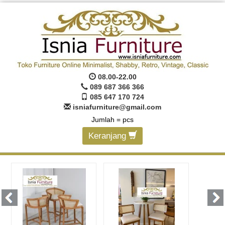
08.00-22.00
089 687 366 366
085 647 170 724
isniafurniture@gmail.com
Jumlah =
pcs
Keranjang