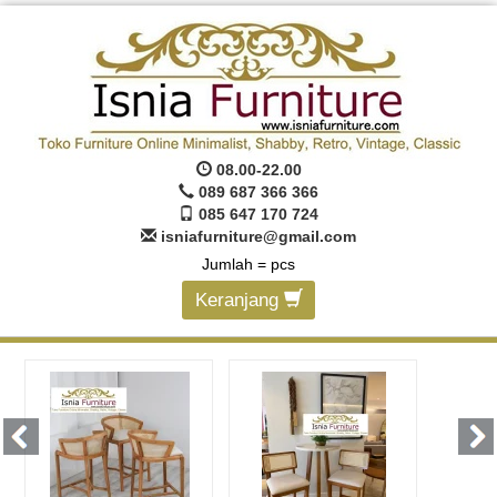
08.00-22.00
089 687 366 366
085 647 170 724
isniafurniture@gmail.com
Jumlah =
pcs
Keranjang