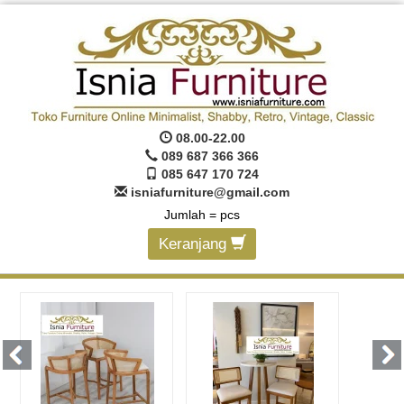
08.00-22.00
089 687 366 366
085 647 170 724
isniafurniture@gmail.com
Jumlah =
pcs
Keranjang