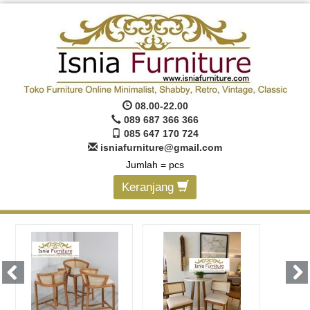
08.00-22.00
089 687 366 366
085 647 170 724
isniafurniture@gmail.com
Jumlah =
pcs
Keranjang