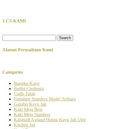
3 CS KAMI
Search
for:
Alamat Perusahaan Kami
Categories
Bangku Kayu
Buffet Credenza
Coffe Table
Furniture Stainless Model Terbaru
Gazebo Kayu Jati
Kaki Meja Besi
Kaki Meja Stainless
Kaligrafi Asmaul Husna Kayu Jati Ukir
Kitchen Set