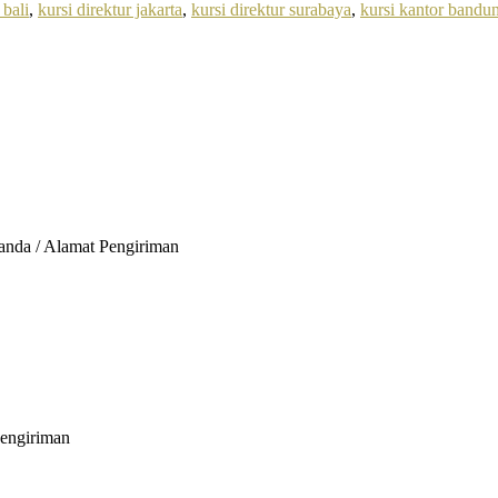
 bali
,
kursi direktur jakarta
,
kursi direktur surabaya
,
kursi kantor bandu
 anda / Alamat Pengiriman
Pengiriman