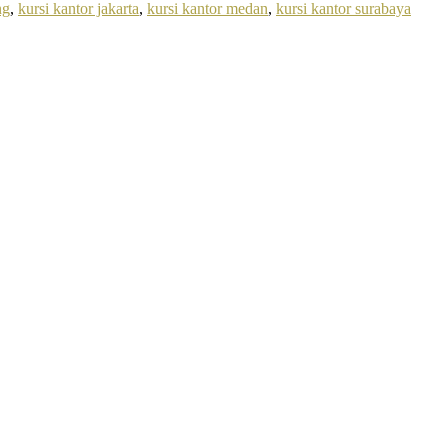
ng
,
kursi kantor jakarta
,
kursi kantor medan
,
kursi kantor surabaya