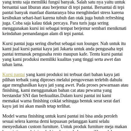
yang tentu saja memiliki fungsi banyak. Salah satu nya yaitu untuk
bersantai saat liburan atau berjemur di tepi pantai. Bersantai di tepi
pantai banyak manfaat diantaranya bisa menghindari stress karena
kesibukan sehari-hari karena tubuh dan otak juga butuh refreshing
juga. Coba saja kalau tidak percaya. Para turis juga sering
menggunakan kursi ini sebagai tempat berjemur sembari menikmati
keindahan pemandangan alam di tepi pantai.
Kursi pantai juga sering disebut sebagai sun lounger. Nah untuk itu
kami jual kursi pantai kayu jati Jakarta untuk anda pengusaha tepi
pantai termasuk pengusaha resto maupun kafe. Tentu kursi pantai
yang kami produksi memiliki kualitas yang tinggi serta awet dan
tahan lama.
Kursi pantai
yang kami produksi ini terbuat dari bahan kayu jati
pilihan terbaik yang diproses melalui pengovenan terlebih dahulu
agar menghasilkan kayu jati yang awet. Pada proses pewarnaan atau
finishing, kami menggunakan bahan cat atau pewarna yang
berstandar SNI dan berkualitas.Dalam kursi pantai ini kami
memakai warna finishing coklat sehingga bentuk serat serat dari
kayu jati ini akan masih tetap terlihat.
Model warna finishing untuk kursi pantai ini bisa anda peroleh
sesuai selera karena demi kepuasan pelanggan kami selalu
menyediakan custom furniture. Untuk produk furniture meja makan