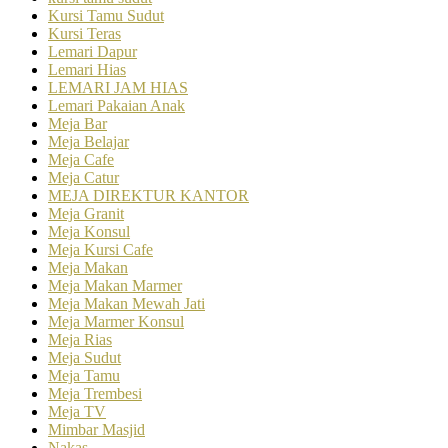
Kursi Tamu Sudut
Kursi Teras
Lemari Dapur
Lemari Hias
LEMARI JAM HIAS
Lemari Pakaian Anak
Meja Bar
Meja Belajar
Meja Cafe
Meja Catur
MEJA DIREKTUR KANTOR
Meja Granit
Meja Konsul
Meja Kursi Cafe
Meja Makan
Meja Makan Marmer
Meja Makan Mewah Jati
Meja Marmer Konsul
Meja Rias
Meja Sudut
Meja Tamu
Meja Trembesi
Meja TV
Mimbar Masjid
Nakas