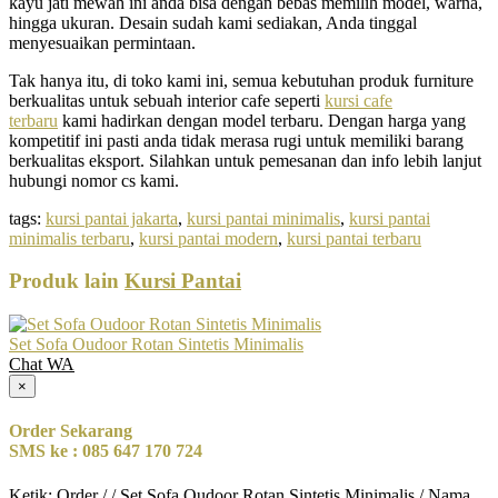
kayu jati mewah ini anda bisa dengan bebas memilih model, warna,
hingga ukuran. Desain sudah kami sediakan, Anda tinggal
menyesuaikan permintaan.
Tak hanya itu, di toko kami ini, semua kebutuhan produk furniture
berkualitas untuk sebuah interior cafe seperti
kursi cafe
terbaru
kami hadirkan dengan model terbaru. Dengan harga yang
kompetitif ini pasti anda tidak merasa rugi untuk memiliki barang
berkualitas eksport. Silahkan untuk pemesanan dan info lebih lanjut
hubungi nomor cs kami.
tags:
kursi pantai jakarta
,
kursi pantai minimalis
,
kursi pantai
minimalis terbaru
,
kursi pantai modern
,
kursi pantai terbaru
Produk lain
Kursi Pantai
Set Sofa Oudoor Rotan Sintetis Minimalis
Chat WA
×
Order Sekarang
SMS ke : 085 647 170 724
Ketik: Order / / Set Sofa Oudoor Rotan Sintetis Minimalis / Nama