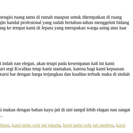
 mengisi ruang tamu di rumah maupun untuk ditempatkan di ruang
rajin handal profesional yang sudah bertahun-tahun menggeluti bidang
ang ke tempat kami di Jepara yang merupakan warga asing atau luar
indah nan elegan, akan tetapi pada kesempatan kali ini kami
ri segi Kwalitas tetap kami utamakan, karena bagi kami kepuasan
ursi bar dengan harga terjangkau dan kualitas terbaik maka di sinilah
 makan dengan bahan kayu jati di sini tampil lebih elagan nan sangat
a…
ndung
,
kursi tamu sofa jati jakarta
,
kursi tamu sofa jati modern
,
kursi