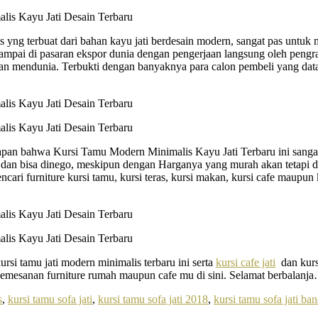
 yng terbuat dari bahan kayu jati berdesain modern, sangat pas untuk
h sampai di pasaran ekspor dunia dengan pengerjaan langsung oleh peng
dan mendunia. Terbukti dengan banyaknya para calon pembeli yang dat
pan bahwa Kursi Tamu Modern Minimalis Kayu Jati Terbaru ini sangat 
dan bisa dinego, meskipun dengan Harganya yang murah akan tetapi da
ri furniture kursi tamu, kursi teras, kursi makan, kursi cafe maupun k
si tamu jati modern minimalis terbaru ini serta
kursi cafe jati
dan kursi
emesanan furniture rumah maupun cafe mu di sini. Selamat berbalanj
s
,
kursi tamu sofa jati
,
kursi tamu sofa jati 2018
,
kursi tamu sofa jati ba