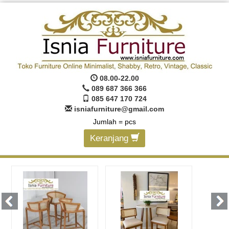
08.00-22.00
089 687 366 366
085 647 170 724
isniafurniture@gmail.com
Jumlah =
pcs
Keranjang