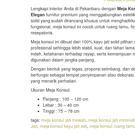
Lengkapi interior Anda di Pekanbaru dengan
Meja Kon
Elegan
furnitur premium yang menggabungkan estetik
solid yang sudah dirancang khusus untuk menghadirka
fungsional, meja konsul ini cocok untuk ruang tamu, fo
resepsionis.
Meja konsul ini dibuat dari 100% kayu jati solid piliha
profesional sehingga lebih stabil, kuat, dan tahan lam
indah, ketahanan terhadap rayap, serta kemampuan
digunakan dalam jangka panjang.
Dengan bentuk yang tegas, proporsi seimbang, dan detai
berfungsi sebagai tempat penyimpanan atau dekorasi, t
yang menarik perhatian.
Ukuran Meja Konsul:
Panjang : 100 – 120 cm
Lebar : 30 – 40 cm
Tinggi : 75 – 78 cm
tags:
meja konsul jati mewah
,
meja konsul jati minimali
Jati
,
meja konsul kayu jati asli
,
meja konsul ruang tam