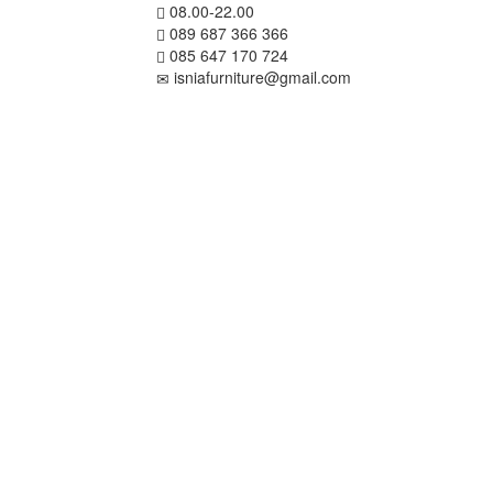
08.00-22.00
089 687 366 366
085 647 170 724
isniafurniture@gmail.com