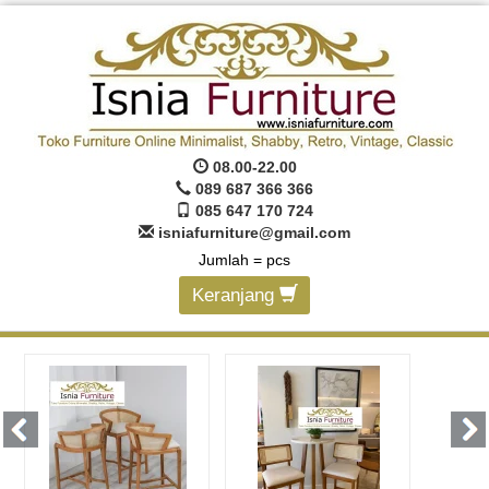
08.00-22.00
089 687 366 366
085 647 170 724
isniafurniture@gmail.com
Jumlah =
pcs
Keranjang