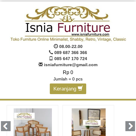
08.00-22.00
089 687 366 366
085 647 170 724
isniafurniture@gmail.com
Rp 0
Jumlah =
0
pcs
Keranjang