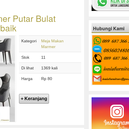
r Putar Bulat
baik
Hubungi Kami
Kategori
Meja Makan
Marmer
Stok
11
Di lihat
1369 kali
Harga
Rp 80