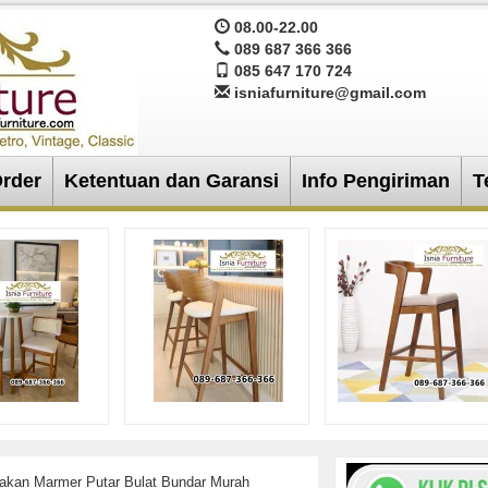
08.00-22.00
089 687 366 366
085 647 170 724
isniafurniture@gmail.com
Order
Ketentuan dan Garansi
Info Pengiriman
T
kan Marmer Putar Bulat Bundar Murah