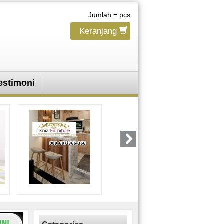
Jumlah =
pcs
Keranjang
estimoni