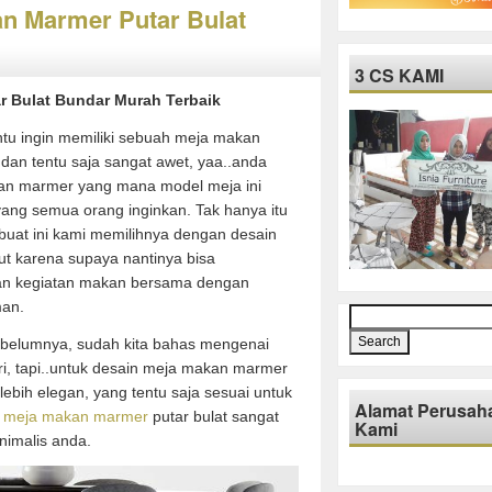
an Marmer Putar Bulat
3 CS KAMI
r Bulat Bundar Murah Terbaik
ntu ingin memiliki sebuah meja makan
 dan tentu saja sangat awet, yaa..anda
n marmer yang mana model meja ini
yang semua orang inginkan. Tak hanya itu
uat ini kami memilihnya dengan desain
ut karena supaya nantinya bisa
n kegiatan makan bersama dengan
man.
Search
for:
belumnya, sudah kita bahas mengenai
i, tapi..untuk desain meja makan marmer
lebih elegan, yang tentu saja sesuai untuk
Alamat Perusah
h
meja makan marmer
putar bulat sangat
Kami
nimalis anda.