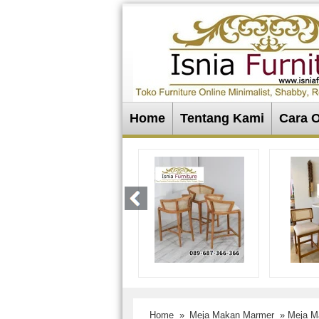
Home
Tentang Kami
Cara 
Home
»
Meja Makan Marmer
» Meja Ma