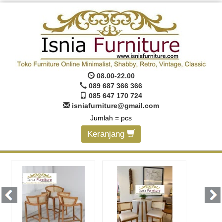
08.00-22.00
089 687 366 366
085 647 170 724
isniafurniture@gmail.com
Jumlah =
pcs
Keranjang