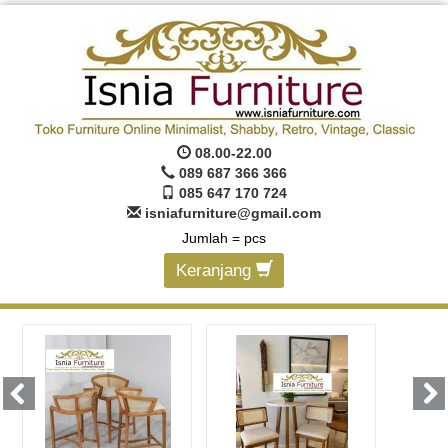
08.00-22.00
089 687 366 366
085 647 170 724
isniafurniture@gmail.com
Jumlah =
pcs
Keranjang