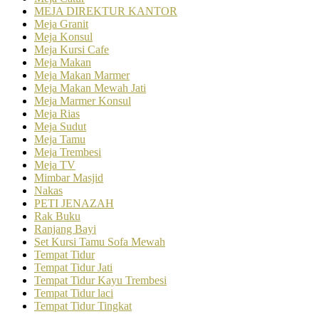
MEJA DIREKTUR KANTOR
Meja Granit
Meja Konsul
Meja Kursi Cafe
Meja Makan
Meja Makan Marmer
Meja Makan Mewah Jati
Meja Marmer Konsul
Meja Rias
Meja Sudut
Meja Tamu
Meja Trembesi
Meja TV
Mimbar Masjid
Nakas
PETI JENAZAH
Rak Buku
Ranjang Bayi
Set Kursi Tamu Sofa Mewah
Tempat Tidur
Tempat Tidur Jati
Tempat Tidur Kayu Trembesi
Tempat Tidur laci
Tempat Tidur Tingkat