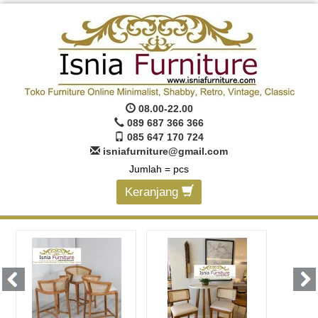
08.00-22.00
089 687 366 366
085 647 170 724
isniafurniture@gmail.com
Jumlah =
pcs
Keranjang