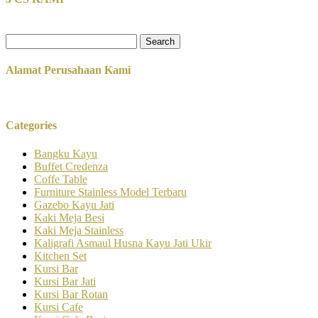
Search
for:
Alamat Perusahaan Kami
Categories
Bangku Kayu
Buffet Credenza
Coffe Table
Furniture Stainless Model Terbaru
Gazebo Kayu Jati
Kaki Meja Besi
Kaki Meja Stainless
Kaligrafi Asmaul Husna Kayu Jati Ukir
Kitchen Set
Kursi Bar
Kursi Bar Jati
Kursi Bar Rotan
Kursi Cafe