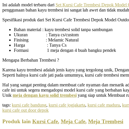
Ini adalah model terbaru dari
Set Kursi Cafe Trembesi Depok Model 
penggunaan bahan kayu trembesi ini sangat lah awet dan tidak muda
Spesifikasi produk dari Set Kursi Cafe Trembesi Depok Model Outdo
Bahan material : kayu trembesi solid tanpa sambungan
Ukuran : Tanya cs/custom
Finising : Melamic Natural
Harga : Tanya Cs
Formasi 1 meja dengan 4 buah bangku pendek
Mengapa Berbahan Trembesi ?
Karena kayu trembesi adalah jenis kayu yang tergolong unik, Dengan 
Seperti halnya kursi cafe jati pada umumnya, kursi cafe trembesi mem
Hal yang sangat penting dalam membuat cafe nyaman dan menarik ada
cafe ini untuk segera mengadopsi model kursi cafe yang berbahan kay
Unik
meja dengan kayu solid trembesi
yang siap untuk Membuat ru
tags:
kursi cafe bandung
,
kursi cafe jogjakarta
,
kursi cafe madura
,
kur
kursi cafe out door depok
Produk lain
Kursi Cafe
,
Meja Cafe
,
Meja Trembesi