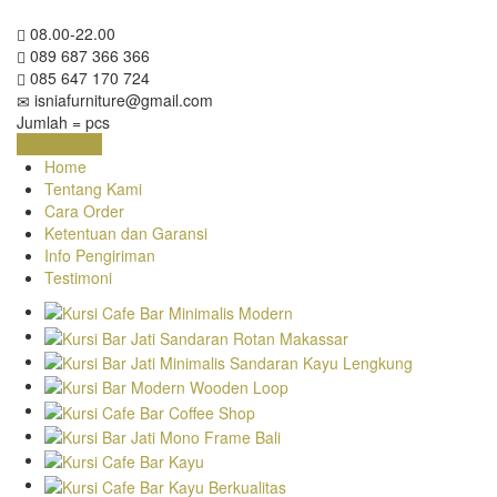
08.00-22.00
089 687 366 366
085 647 170 724
isniafurniture@gmail.com
Jumlah =
pcs
Keranjang
Home
Tentang Kami
Cara Order
Ketentuan dan Garansi
Info Pengiriman
Testimoni