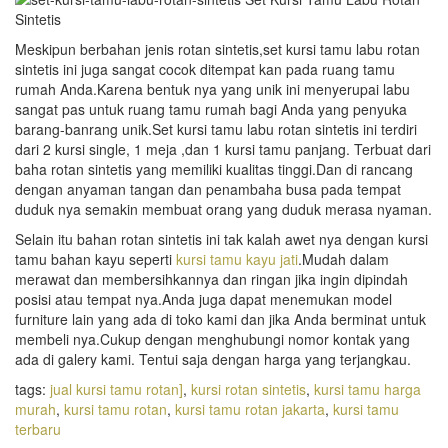
Meskipun berbahan jenis rotan sintetis,set kursi tamu labu rotan
sintetis ini juga sangat cocok ditempat kan pada ruang tamu
rumah Anda.Karena bentuk nya yang unik ini menyerupai labu
sangat pas untuk ruang tamu rumah bagi Anda yang penyuka
barang-banrang unik.Set kursi tamu labu rotan sintetis ini terdiri
dari 2 kursi single, 1 meja ,dan 1 kursi tamu panjang. Terbuat dari
baha rotan sintetis yang memiliki kualitas tinggi.Dan di rancang
dengan anyaman tangan dan penambaha busa pada tempat
duduk nya semakin membuat orang yang duduk merasa nyaman.
Selain itu bahan rotan sintetis ini tak kalah awet nya dengan kursi
tamu bahan kayu seperti
kursi tamu kayu jati
.Mudah dalam
merawat dan membersihkannya dan ringan jika ingin dipindah
posisi atau tempat nya.Anda juga dapat menemukan model
furniture lain yang ada di toko kami dan jika Anda berminat untuk
membeli nya.Cukup dengan menghubungi nomor kontak yang
ada di galery kami. Tentui saja dengan harga yang terjangkau.
tags:
jual kursi tamu rotan]
,
kursi rotan sintetis
,
kursi tamu harga
murah
,
kursi tamu rotan
,
kursi tamu rotan jakarta
,
kursi tamu
terbaru