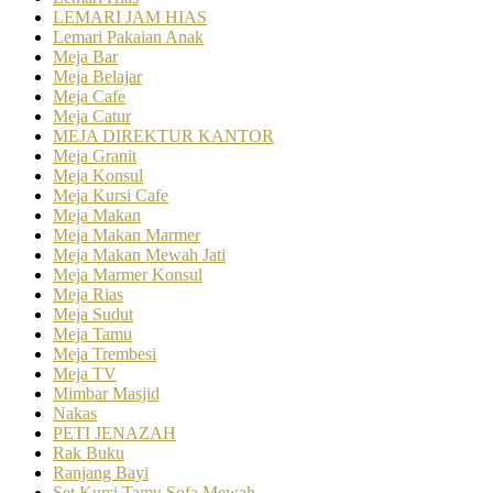
LEMARI JAM HIAS
Lemari Pakaian Anak
Meja Bar
Meja Belajar
Meja Cafe
Meja Catur
MEJA DIREKTUR KANTOR
Meja Granit
Meja Konsul
Meja Kursi Cafe
Meja Makan
Meja Makan Marmer
Meja Makan Mewah Jati
Meja Marmer Konsul
Meja Rias
Meja Sudut
Meja Tamu
Meja Trembesi
Meja TV
Mimbar Masjid
Nakas
PETI JENAZAH
Rak Buku
Ranjang Bayi
Set Kursi Tamu Sofa Mewah