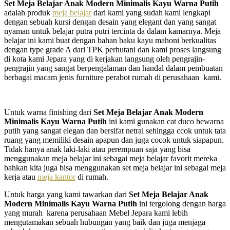
Set Meja Belajar Anak Modern Minimalis Kayu Warna Putih
adalah produk
meja belajar
dari kami yang sudah kami lengkapi
dengan sebuah kursi dengan desain yang elegant dan yang sangat
nyaman untuk belajar putra putri tercinta da dalam kamarnya. Meja
belajar ini kami buat dengan bahan baku kayu mahoni berkualitas
dengan type grade A dari TPK perhutani dan kami proses langsung
di kota kami Jepara yang di kerjakan langsung oleh pengrajin-
pengrajin yang sangat berpengalaman dan handal dalam pembuatan
berbagai macam jenis furniture perabot rumah di perusahaan
kami.
Untuk warna finishing dari
Set Meja Belajar Anak Modern
Minimalis Kayu Warna Putih
ini kami gunakan cat duco bewarna
putih yang sangat elegan dan bersifat netral sehingga ccok untuk tata
ruang yang memiliki desain apapun dan juga cocok untuk siapapun.
Tidak hanya anak laki-laki atau perempuan saja yang bisa
menggunakan meja belajar ini sebagai meja belajar favorit mereka
bahkan kita juga bisa menggunakan set meja belajar ini sebagai meja
kerja atau
meja kantor
di rumah.
Untuk harga yang kami tawarkan dari
Set Meja Belajar Anak
Modern Minimalis Kayu Warna Putih
ini tergolong dengan harga
yang murah karena perusahaan Mebel Jepara kami lebih
mengutamakan sebuah hubungan yang baik dan juga menjaga