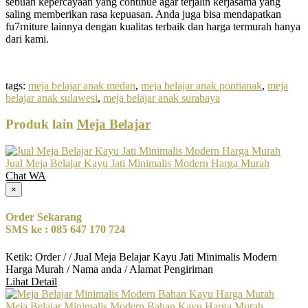
sebuah kepercayaan yang continue agar terjalin kerjasama yang
saling memberikan rasa kepuasan. Anda juga bisa mendapatkan
fu7rniture lainnya dengan kualitas terbaik dan harga termurah hanya
dari kami.
tags:
meja belajar anak medan
,
meja belajar anak pontianak
,
meja
belajar anak sulawesi
,
meja belajar anak surabaya
Produk lain
Meja Belajar
Jual Meja Belajar Kayu Jati Minimalis Modern Harga Murah
Chat WA
×
Order Sekarang
SMS ke : 085 647 170 724
Ketik: Order / / Jual Meja Belajar Kayu Jati Minimalis Modern
Harga Murah / Nama anda / Alamat Pengiriman
Lihat Detail
Meja Belajar Minimalis Modern Bahan Kayu Harga Murah