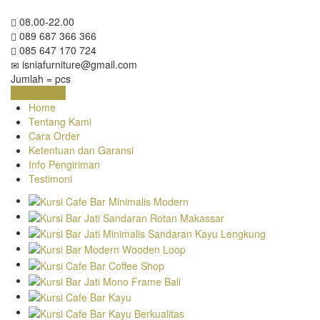
08.00-22.00
089 687 366 366
085 647 170 724
isniafurniture@gmail.com
Jumlah =
pcs
Keranjang
Home
Tentang Kami
Cara Order
Ketentuan dan Garansi
Info Pengiriman
Testimoni