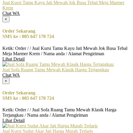
Jual Kursi Tamu Kayu Jati Mewah Jok Busa Tebal Meja Marmer
Krem
Chat WA
×
Order Sekarang
SMS ke : 085 647 170 724
Ketik: Order / / Jual Kursi Tamu Kayu Jati Mewah Jok Busa Tebal
Meja Marmer Krem / Nama anda / Alamat Pengiriman
Lihat Detail
Jual Sofa Ruang Tamu Mewah Klasik Harga Terjangkau
Chat WA
×
Order Sekarang
SMS ke : 085 647 170 724
Ketik: Order / / Jual Sofa Ruang Tamu Mewah Klasik Harga
Terjangkau / Nama anda / Alamat Pengiriman
Lihat Detail
Jual Kursi Sudut Akar Jati Harga Murah Terlaris