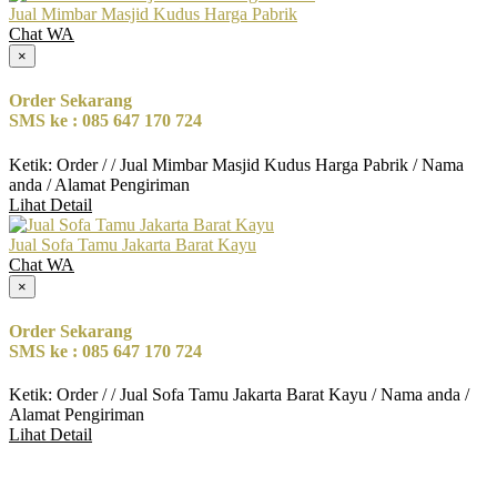
Jual Mimbar Masjid Kudus Harga Pabrik
Chat WA
×
Order Sekarang
SMS ke : 085 647 170 724
Ketik: Order / / Jual Mimbar Masjid Kudus Harga Pabrik / Nama
anda / Alamat Pengiriman
Lihat Detail
Jual Sofa Tamu Jakarta Barat Kayu
Chat WA
×
Order Sekarang
SMS ke : 085 647 170 724
Ketik: Order / / Jual Sofa Tamu Jakarta Barat Kayu / Nama anda /
Alamat Pengiriman
Lihat Detail