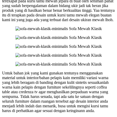
terdxapat pada kursi tamu mewah jepara di buat oleh seniman pahat
yang sudah berpengalaman dalam bidang ukir jadi tak heran jika
produk yang di hasilkan benar benar berkualitas tinggi. Yaa tentunya
itu di terapkan pada desain untuk kursi tamu mewah elegan buatan
kami ini yang juga ada yang terbuat dari desain ukiran mewah lhoh.
Untuk bahan jok yang kami gunakan tentunya menggunakan
material untuk interior/bahan pelapis kain memiliki variasi warna
yang lebih beragam di banding dengan kulit sintetis sesuaikanlah
warna kain pelapis dengan furniture sekelilingnya seperti coffea
table atau credenza tv agar menghasilkan perpaduan warna yang
sempurna. Tidak harus senada, tapi ada satu ke satuan dengan
seluruh furniture dalam ruangan tersebut agr desain interior anda
menjadi lebih indah dan menarik, busa untuk mengisi kursi tamu
harus di perhatikan agar sesuai dengan keinginann anda.