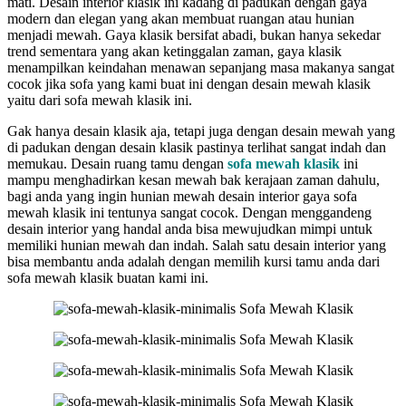
mati. Desain interior klasik ini kadang di padukan dengan gaya
modern dan elegan yang akan membuat ruangan atau hunian
menjadi mewah. Gaya klasik bersifat abadi, bukan hanya sekedar
trend sementara yang akan ketinggalan zaman, gaya klasik
menampilkan keindahan menawan sepanjang masa makanya sangat
cocok jika sofa yang kami buat ini dengan desain mewah klasik
yaitu dari sofa mewah klasik ini.
Gak hanya desain klasik aja, tetapi juga dengan desain mewah yang
di padukan dengan desain klasik pastinya terlihat sangat indah dan
memukau. Desain ruang tamu dengan
sofa mewah klasik
ini
mampu menghadirkan kesan mewah bak kerajaan zaman dahulu,
bagi anda yang ingin hunian mewah desain interior gaya sofa
mewah klasik ini tentunya sangat cocok. Dengan menggandeng
desain interior yang handal anda bisa mewujudkan mimpi untuk
memiliki hunian mewah dan indah. Salah satu desain interior yang
bisa membantu anda adalah dengan memilih kursi tamu anda dari
sofa mewah klasik buatan kami ini.