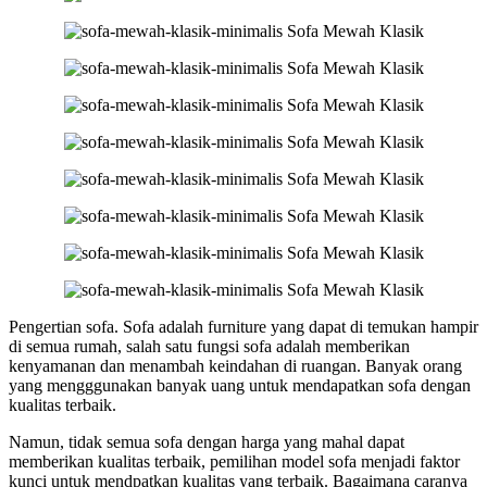
Pengertian sofa. Sofa adalah furniture yang dapat di temukan hampir
di semua rumah, salah satu fungsi sofa adalah memberikan
kenyamanan dan menambah keindahan di ruangan. Banyak orang
yang mengggunakan banyak uang untuk mendapatkan sofa dengan
kualitas terbaik.
Namun, tidak semua sofa dengan harga yang mahal dapat
memberikan kualitas terbaik, pemilihan model sofa menjadi faktor
kunci untuk mendpatkan kualitas yang terbaik. Bagaimana caranya