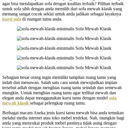
agar bisa mendapatkan sofa dengan kualitas terbaik? Pilihan terbaik
untuk sofa sihh dengan anda memilih dari sofa mewah klasik yang
memang sangat cocok seklai untuk anda jadikan sebagai layaknya
kursi sofa
di ruangan tamu anda.
Sebagian besar orang ingin memiliki tampilan ruang tamu yang
indah dan menawan. Salah satu cara untuk mewujudkan impian
tersebut adlah dengan menghias ruang tamu seindah dan semewah
mungkin. Untuk menghias ruang tamu agar terlihat mewah dan
elegan anda dapat menggunakan kursi tamu dengan model
sofa
mewah klasik
sebagai pelengkap ruang tamu.
Berbagai macam Aneka jenis kursi tamu mewah bisa anda temukan
melalui media internet atau toko mebel terdekat. Nah, mungkin bagi
anda yang menyukai produk mebel pastinya tidak asing dengan