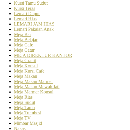
Kursi Tamu Sudut
Kursi Teras
Lemari Dapur
Lemari Hias
LEMARI JAM HIAS
Lemari Pakaian Anak
Meja Bar
Meja Belajar
Meja Cafe
Meja Catur
MEJA DIREKTUR KANTOR
Meja Granit
Meja Konsul
Meja Kursi Cafe
Meja Makan
Meja Makan Marmer
Meja Makan Mewah Jati
Meja Marmer Konsul
Meja Rias
Meja Sudut
Meja Tamu
Meja Trembesi
Meja TV
Mimbar Masjid
Nakas