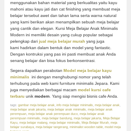
menggunakan bahan material yang berkualitas yaitu kayu
mahoni atau kayu jati dan cat finishing yang membuat meja
belajar tersebut awet dan tahan lama serta warna natural
yang kami berikan akan menampilkan sebuah meja belajar
yang cantik dan elegan. Kursi Meja Belajar Anak Minimalis
Modern ini memiliki desain yang cukup popular sebagai
pelengkap dari
jual meja belajar murah
yang juga
kami hadirkan dalam bentuk dan model yang fantastic.
Dengan kontruksi yang pas ini pasti membuat anak Anda
senang belajar dan bisa fokus berkonsentrasi.
Segera dapatkan perabotan
Model meja belajar kayu
minimalis
ini dengan menghubungi nomor yang telah
terhubung pada web kami furniture minimalis Jepara. Kami
juga menyediakan berbagai macam
model kursi cafe
terbaru
unik
modern
. Yang siap mengisi bisnis cafe Anda.
tags:
gambar meja belajar anak
,
info meja belajar minimalis
,
meja belajar anak
,
meja belajar anak jakarta
,
meja belajar anak minimalis
,
meja belajar anak
perempuan
,
meja belajar anak perempuan duco
,
meja belajar anak
perempuan minimalis
,
meja belajar bandung
,
meja belajar jakarta
,
Meja Belajar
Kayu
,
meja belajar malang
,
meja belajar minimalis
,
Meja Belajar Murah
,
meja
belajar surabaya
,
meja belajar tangerang
,
minimalist wooden table
,
model meja