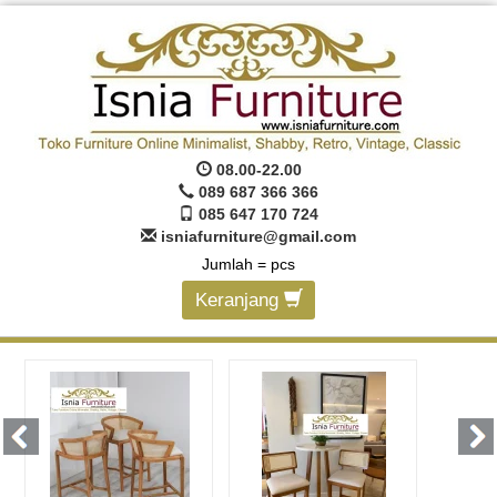
08.00-22.00
089 687 366 366
085 647 170 724
isniafurniture@gmail.com
Jumlah =
pcs
Keranjang