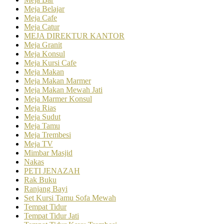
Meja Belajar
Meja Cafe
Meja Catur
MEJA DIREKTUR KANTOR
Meja Granit
Meja Konsul
Meja Kursi Cafe
Meja Makan
Meja Makan Marmer
Meja Makan Mewah Jati
Meja Marmer Konsul
Meja Rias
Meja Sudut
Meja Tamu
Meja Trembesi
Meja TV
Mimbar Masjid
Nakas
PETI JENAZAH
Rak Buku
Ranjang Bayi
Set Kursi Tamu Sofa Mewah
Tempat Tidur
Tempat Tidur Jati