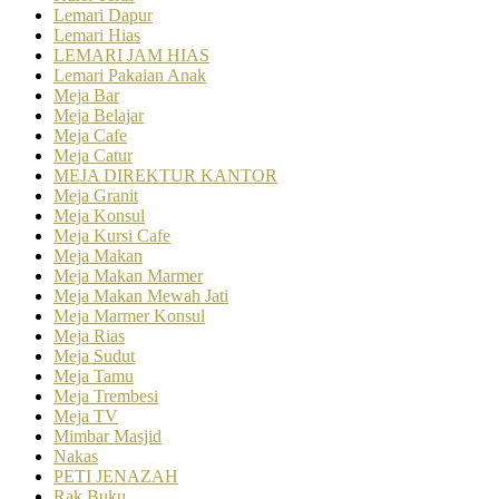
Lemari Dapur
Lemari Hias
LEMARI JAM HIAS
Lemari Pakaian Anak
Meja Bar
Meja Belajar
Meja Cafe
Meja Catur
MEJA DIREKTUR KANTOR
Meja Granit
Meja Konsul
Meja Kursi Cafe
Meja Makan
Meja Makan Marmer
Meja Makan Mewah Jati
Meja Marmer Konsul
Meja Rias
Meja Sudut
Meja Tamu
Meja Trembesi
Meja TV
Mimbar Masjid
Nakas
PETI JENAZAH
Rak Buku