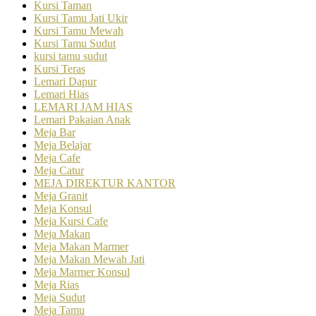
Kursi Taman
Kursi Tamu Jati Ukir
Kursi Tamu Mewah
Kursi Tamu Sudut
kursi tamu sudut
Kursi Teras
Lemari Dapur
Lemari Hias
LEMARI JAM HIAS
Lemari Pakaian Anak
Meja Bar
Meja Belajar
Meja Cafe
Meja Catur
MEJA DIREKTUR KANTOR
Meja Granit
Meja Konsul
Meja Kursi Cafe
Meja Makan
Meja Makan Marmer
Meja Makan Mewah Jati
Meja Marmer Konsul
Meja Rias
Meja Sudut
Meja Tamu