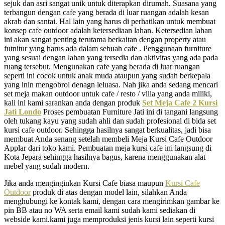
sejuk dan asri sangat unik untuk diterapkan dirumah. Suasana yang
terbangun dengan cafe yang berada di luar ruangan adalah kesan
akrab dan santai. Hal lain yang harus di perhatikan untuk membuat
konsep cafe outdoor adalah ketersediaan lahan. Ketersedian lahan
ini akan sangat penting terutama berkaitan dengan property atau
futnitur yang harus ada dalam sebuah cafe . Penggunaan furniture
yang sesuai dengan lahan yang tersedia dan aktivitas yang ada pada
ruang tersebut. Mengunakan cafe yang berada di luar ruangan
seperti ini cocok untuk anak muda ataupun yang sudah berkepala
yang inin mengobrol denagn leluasa. Nah jika anda sedang mencari
set meja makan outdoor untuk cafe / resto / villa yang anda miliki,
kali ini kami sarankan anda dengan produk
Set Meja Cafe 2 Kursi
Jati Londo
Proses pembuatan Furniture Jati ini di tangani langsung
oleh tukang kayu yang sudah ahli dan sudah profesional di bida set
kursi cafe outdoor. Sehingga hasilnya sangat berkualitas, jadi bisa
membuat Anda senang setelah membeli Meja Kursi Cafe Outdoor
Applar dari toko kami. Pembuatan meja kursi cafe ini langsung di
Kota Jepara sehingga hasilnya bagus, karena menggunakan alat
mebel yang sudah modern.
Jika anda menginginkan Kursi Cafe biasa maupun
Kursi Cafe
Outdoor
produk di atas dengan model lain, silahkan Anda
menghubungi ke kontak kami, dengan cara mengirimkan gambar ke
pin BB atau no WA serta email kami sudah kami sediakan di
webside kami.kami juga memproduksi jenis kursi lain seperti kursi