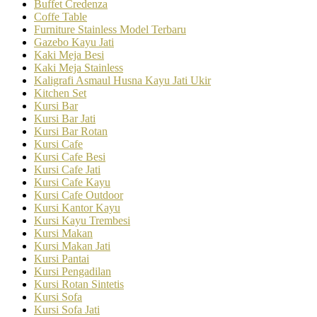
Buffet Credenza
Coffe Table
Furniture Stainless Model Terbaru
Gazebo Kayu Jati
Kaki Meja Besi
Kaki Meja Stainless
Kaligrafi Asmaul Husna Kayu Jati Ukir
Kitchen Set
Kursi Bar
Kursi Bar Jati
Kursi Bar Rotan
Kursi Cafe
Kursi Cafe Besi
Kursi Cafe Jati
Kursi Cafe Kayu
Kursi Cafe Outdoor
Kursi Kantor Kayu
Kursi Kayu Trembesi
Kursi Makan
Kursi Makan Jati
Kursi Pantai
Kursi Pengadilan
Kursi Rotan Sintetis
Kursi Sofa
Kursi Sofa Jati