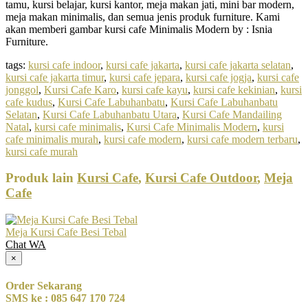
tamu, kursi belajar, kursi kantor, meja makan jati, mini bar modern,
meja makan minimalis, dan semua jenis produk furniture. Kami
akan memberi gambar kursi cafe Minimalis Modern by : Isnia
Furniture.
tags:
kursi cafe indoor
,
kursi cafe jakarta
,
kursi cafe jakarta selatan
,
kursi cafe jakarta timur
,
kursi cafe jepara
,
kursi cafe jogja
,
kursi cafe
jonggol
,
Kursi Cafe Karo
,
kursi cafe kayu
,
kursi cafe kekinian
,
kursi
cafe kudus
,
Kursi Cafe Labuhanbatu
,
Kursi Cafe Labuhanbatu
Selatan
,
Kursi Cafe Labuhanbatu Utara
,
Kursi Cafe Mandailing
Natal
,
kursi cafe minimalis
,
Kursi Cafe Minimalis Modern
,
kursi
cafe minimalis murah
,
kursi cafe modern
,
kursi cafe modern terbaru
,
kursi cafe murah
Produk lain
Kursi Cafe
,
Kursi Cafe Outdoor
,
Meja
Cafe
Meja Kursi Cafe Besi Tebal
Chat WA
×
Order Sekarang
SMS ke : 085 647 170 724