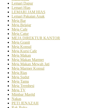
Lemari Dapur
Lemari Hias
LEMARI JAM HIAS
Lemari Pakaian Anak
Meja Bar
Meja Belajar
Meja Cafe
Meja Catur
MEJA DIREKTUR KANTOR
Meja Granit
Meja Konsul
Meja Kursi Cafe
Meja Makan
Meja Makan Marmer
Meja Makan Mewah Jati
Meja Marmer Konsul
Meja Rias
Meja Sudut
Meja Tamu
Meja Trembesi
Meja TV
Mimbar Masjid
Nakas
PETI JENAZAH
Rak Buku